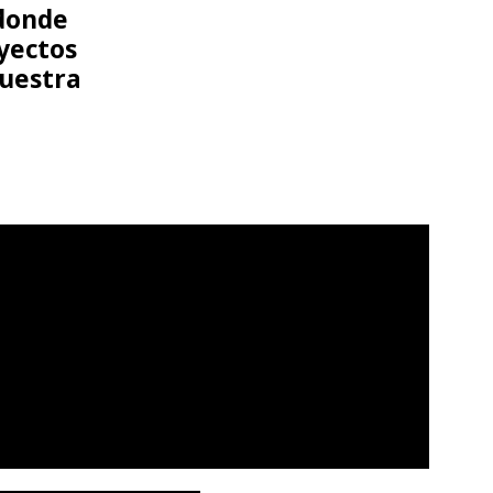
 donde
yectos
nuestra