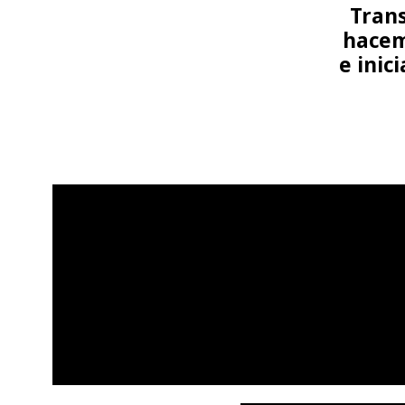
Trans
hacem
e inic