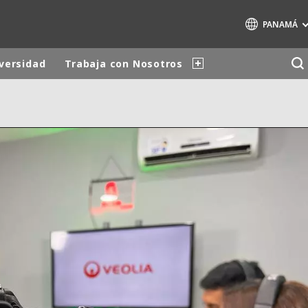
PANAMÁ
iversidad
Trabaja con Nosotros
Marcas de especialidad
AIR QUALITY
ENGINEERING & CONSULTING
HAZARDOUS WASTE EUROPE
INDUSTRIAS SOLUCIONES GLOBALES
NUCLEAR SOLUTIONS
OFIS
SEDE BENELUX
VEOLIA AGRICULTURE