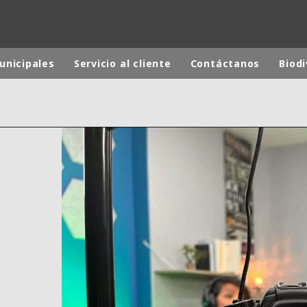
unicipales
Servicio al cliente
Contáctanos
Biod
 mundial
INA
NORTEAMÉRICA
 NUEVA ZELANDA
ÁFRICA Y ORIENTE MEDIO
ÁSIA