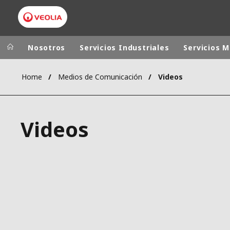
Nosotros
Servicios Industriales
Servicios M
Home
Medios de Comunicación
Videos
Grupo Veolia
Presencia
AMÉRICA LAT
VEOLIA.COM
Videos
AUSTRALIA Y
CAMPUS
EUROPA
FUNDACIÓN
INSTITUTO