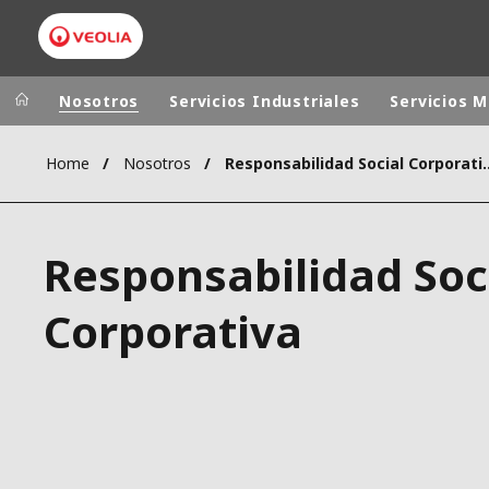
Nosotros
Servicios Industriales
Servicios M
Home
Nosotros
Responsabilidad S
Grupo Veolia
Presencia
AMÉRICA LAT
VEOLIA.COM
Responsabilidad Soc
AUSTRALIA Y
CAMPUS
EUROPA
Corporativa
FUNDACIÓN
INSTITUTO