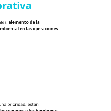
orativa
ales
elemento de la
ambiental en las operaciones
una prioridad, están
 las regiones y los hombres y