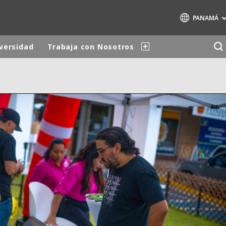
PANAMÁ
iversidad
Trabaja con Nosotros
Marcas de especialidad
AIR QUALITY
ENGINEERING & CONSULTING
HAZARDOUS WASTE EUROPE
INDUSTRIAS SOLUCIONES GLOBALES
NUCLEAR SOLUTIONS
OFIS
SEDE BENELUX
VEOLIA AGRICULTURE